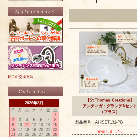
蛇口の交換方法
【St.Thomas Creations】
2026年8月
アンティガ・グランデAセット
日
月
火
水
木
金
土
（ブラス）
1
2
3
4
5
6
7
8
製品番号：AHISET131-PB
9
10
11
12
13
14
15
16
17
18
19
20
21
22
完売しました。
23
24
25
26
27
28
29