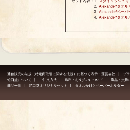
セット内容：
スタイリッシュキュ
Alexander/タオ
Alexander/ペ
Alexander/タオ
通信販売の法規（特定商取引に関する法規）に基づく表示・運営会社
プラ
蛇口堂について
ご注文方法
送料・お支払いについて
返品・交換
商品一覧
蛇口堂オリジナルセット
タオルかけとペーパーホルダー