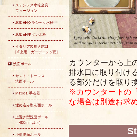
ステンレス水栓金具
フュージョン
JODENクラシック水栓
JODENモダン水栓
イタリア製輸入蛇口
[卓上用・ガーデニング用]
カウンターから上
洗面ボール
排水口に取り付け
セント・トーマス
る部分だけを取り
洗面ボール
※カウンター下の
Matilda 手洗器
な場合は別途お求
埋め込み型洗面ボール
上置き型洗面ボール
（400mm以上）
S
小型洗面ボ―ル