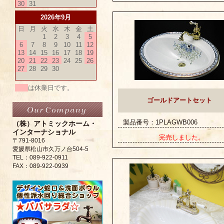
30
31
2026年9月
日
月
火
水
木
金
土
1
2
3
4
5
6
7
8
9
10
11
12
13
14
15
16
17
18
19
20
21
22
23
24
25
26
27
28
29
30
は休業日です。
ゴールドアートセット
製品番号：1PLAGWB006
（株）アトミックホーム・
インターナショナル
完売しました。
〒791-8016
愛媛県松山市久万ノ台504-5
TEL：089-922-0911
FAX：089-922-0939