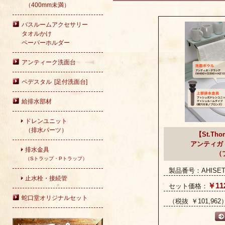
（400mm未満）
バスルームアクセサリー
タオルかけ
ペーパーホルダー
アンティーク洗面台
ペデスタル [足付洗面台]
給排水部材
ドレンユニット
（排水パーツ）
【St.Tho
アンティガ
排水金具
（
（Sトラップ・Pトラップ）
製品番号：AHISET1
止水栓・接続管
￥112
セット価格：
蛇口堂オリジナルセット
（税抜 ￥101,962