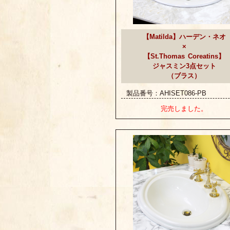
【Matilda】ハーデン・ネオ
×
【St.Thomas Coreatins】
ジャスミン3点セット
（ブラス）
製品番号：AHISET086-PB
完売しました。