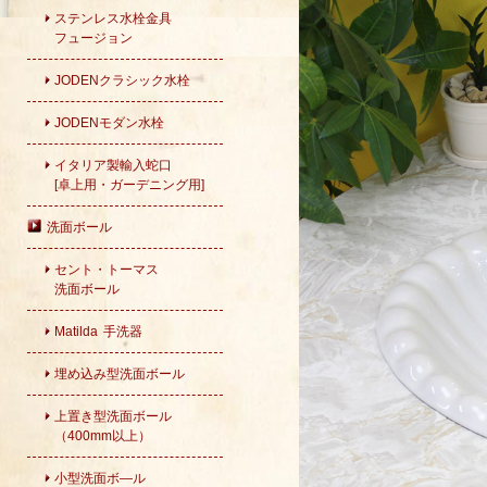
ステンレス水栓金具
フュージョン
JODENクラシック水栓
JODENモダン水栓
イタリア製輸入蛇口
[卓上用・ガーデニング用]
洗面ボール
セント・トーマス
洗面ボール
Matilda 手洗器
埋め込み型洗面ボール
上置き型洗面ボール
（400mm以上）
小型洗面ボ―ル