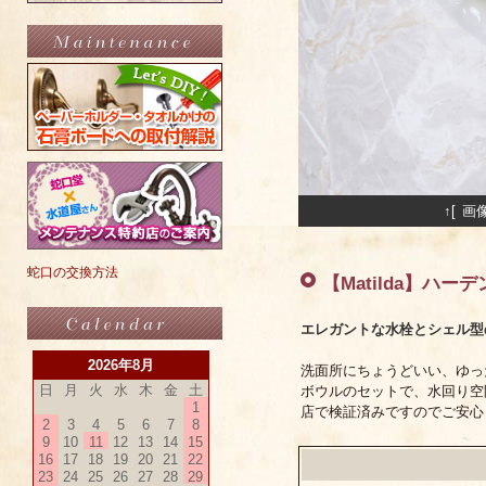
↑[ 
蛇口の交換方法
【Matilda】ハーデ
エレガントな水栓とシェル型
2026年8月
洗面所にちょうどいい、ゆっ
日
月
火
水
木
金
土
ボウルのセットで、水回り空
1
店で検証済みですのでご安心
2
3
4
5
6
7
8
9
10
11
12
13
14
15
16
17
18
19
20
21
22
23
24
25
26
27
28
29