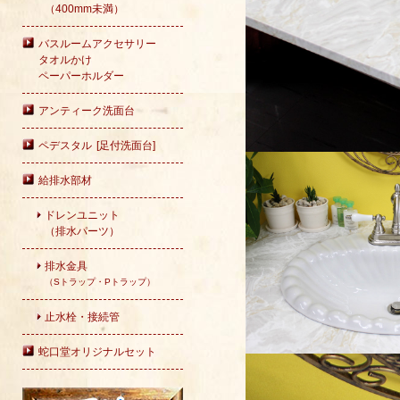
（400mm未満）
バスルームアクセサリー
タオルかけ
ペーパーホルダー
アンティーク洗面台
ペデスタル [足付洗面台]
給排水部材
ドレンユニット
（排水パーツ）
排水金具
（Sトラップ・Pトラップ）
止水栓・接続管
蛇口堂オリジナルセット