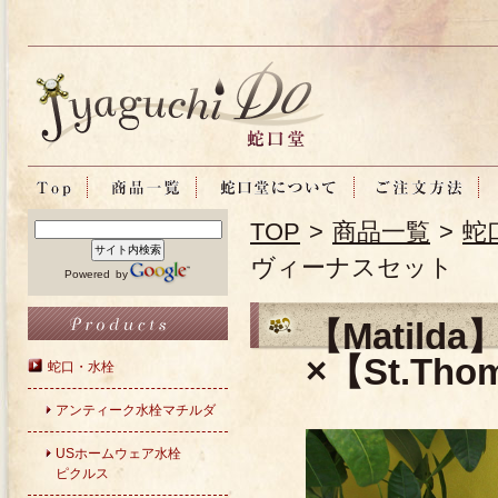
TOP
>
商品一覧
>
蛇
ヴィーナスセット
Powered by
【Matil
×【St.T
蛇口・水栓
アンティーク水栓マチルダ
USホームウェア水栓
ピクルス