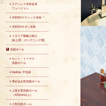
ステンレス水栓金具
フュージョン
JODENクラシック水栓
JODENモダン水栓
イタリア製輸入蛇口
[卓上用・ガーデニング用]
洗面ボール
セント・トーマス
洗面ボール
Matilda 手洗器
埋め込み型洗面ボール
上置き型洗面ボール
（400mm以上）
小型洗面ボ―ル