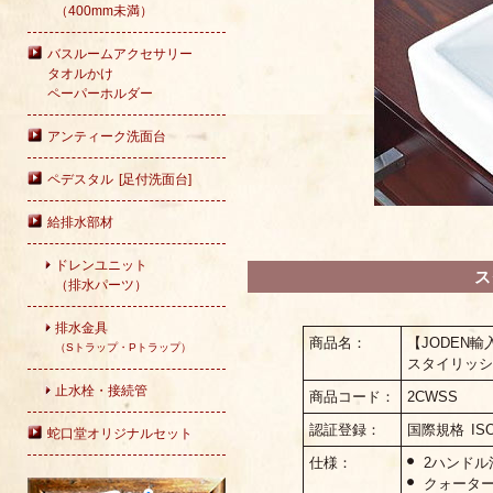
（400mm未満）
バスルームアクセサリー
タオルかけ
ペーパーホルダー
アンティーク洗面台
ペデスタル [足付洗面台]
給排水部材
ドレンユニット
ス
（排水パーツ）
排水金具
商品名：
【JODEN
（Sトラップ・Pトラップ）
スタイリッシ
止水栓・接続管
商品コード：
2CWSS
認証登録：
国際規格 ISO
蛇口堂オリジナルセット
仕様：
2ハンド
クォータ