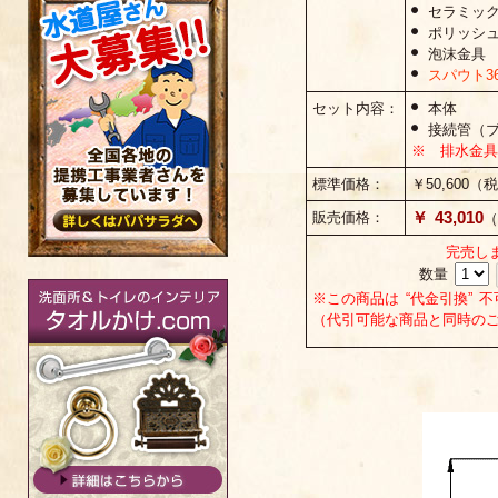
セラミッ
ポリッシ
泡沫金具
スパウト36
セット内容：
本体
接続管（ブ
※ 排水金具
標準価格：
￥50,600（
￥ 43,010
販売価格：
（
完売し
数量
※この商品は “代金引換” 
（代引可能な商品と同時の