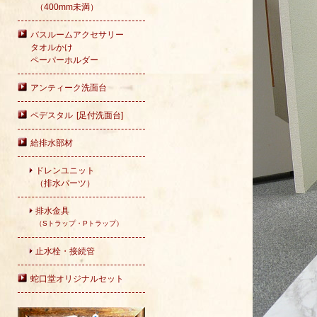
（400mm未満）
バスルームアクセサリー
タオルかけ
ペーパーホルダー
アンティーク洗面台
ペデスタル [足付洗面台]
給排水部材
ドレンユニット
（排水パーツ）
排水金具
（Sトラップ・Pトラップ）
止水栓・接続管
蛇口堂オリジナルセット