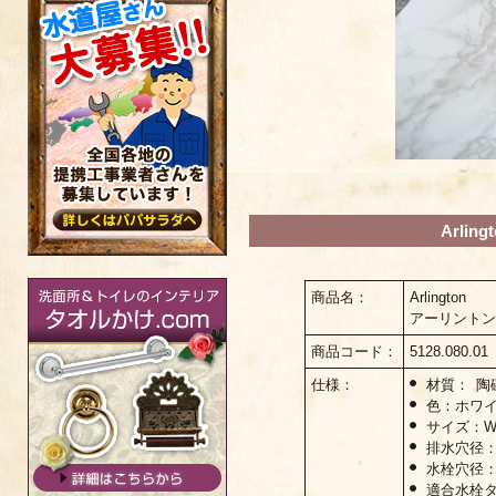
Arli
商品名：
Arlington
アーリントン
商品コード：
5128.080.01
仕様：
材質： 陶
色：ホワ
サイズ：W6
排水穴径： 
水栓穴径： 
適合水栓タ