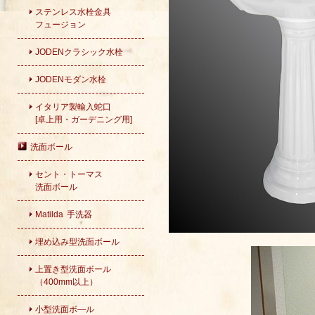
ステンレス水栓金具
フュージョン
JODENクラシック水栓
JODENモダン水栓
イタリア製輸入蛇口
[卓上用・ガーデニング用]
洗面ボール
セント・トーマス
洗面ボール
Matilda 手洗器
埋め込み型洗面ボール
上置き型洗面ボール
（400mm以上）
小型洗面ボ―ル