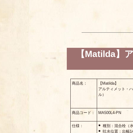
【Matild
商品名：
【Matilda】
アルティメット・
ル）
商品コード：
MA500L4-PN
仕様：
種別：混合栓（
吐水位置：出幅14