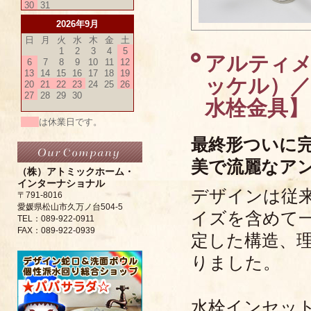
30
31
2026年9月
日
月
火
水
木
金
土
1
2
3
4
5
アルティ
6
7
8
9
10
11
12
13
14
15
16
17
18
19
ッケル）／Ul
20
21
22
23
24
25
26
27
28
29
30
水栓金具】
は休業日です。
最終形ついに
美で流麗なア
（株）アトミックホーム・
インターナショナル
デザインは従
〒791-8016
愛媛県松山市久万ノ台504-5
イズを含めて
TEL：089-922-0911
FAX：089-922-0939
定した構造、
りました。
水栓インセッ