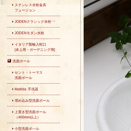
ステンレス水栓金具
フュージョン
JODENクラシック水栓
JODENモダン水栓
イタリア製輸入蛇口
[卓上用・ガーデニング用]
洗面ボール
セント・トーマス
洗面ボール
Matilda 手洗器
埋め込み型洗面ボール
上置き型洗面ボール
（400mm以上）
小型洗面ボ―ル