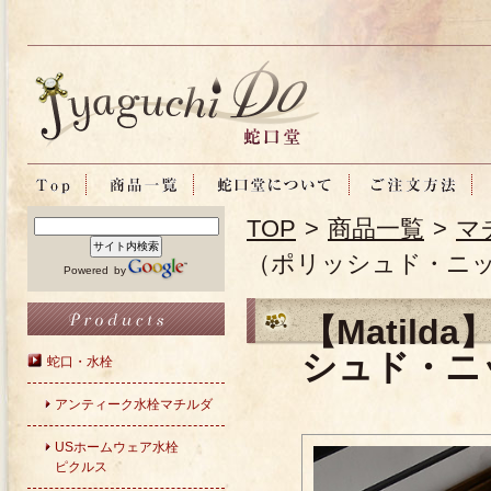
TOP
>
商品一覧
>
マ
（ポリッシュド・ニッ
Powered by
【Matil
シュド・ニ
蛇口・水栓
アンティーク水栓マチルダ
USホームウェア水栓
ピクルス