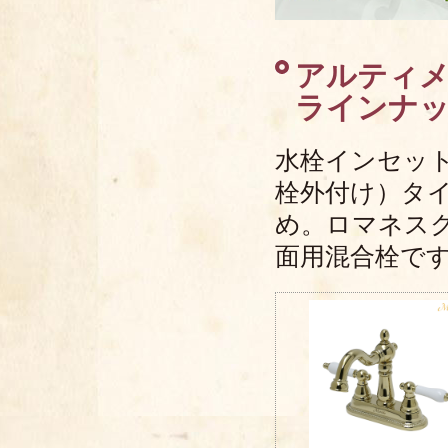
アルティメッ
ラインナ
水栓インセッ
栓外付け）タ
め。ロマネス
面用混合栓で