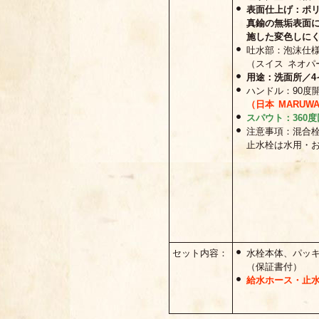
表面仕上げ：ポリ
真鍮の無垢表面
施した変色しに
吐水部：泡沫仕
（スイス ネオパ
用途：洗面所／4
ハンドル：90度
（日本 MARU
スパウト：360
注意事項：混合
止水栓は水用・お
セット内容：
水栓本体、パッ
（保証書付）
給水ホース・止