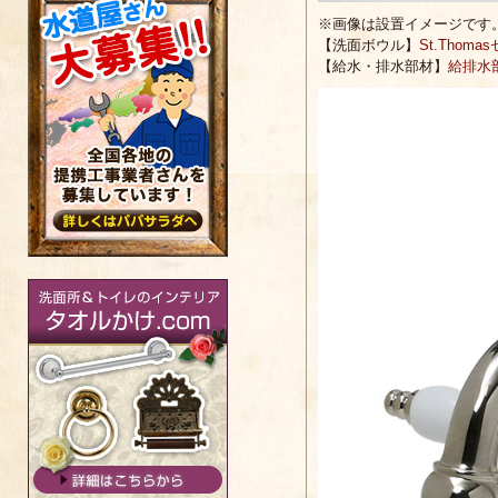
※画像は設置イメージです
【洗面ボウル】
St.Tho
【給水・排水部材】
給排水