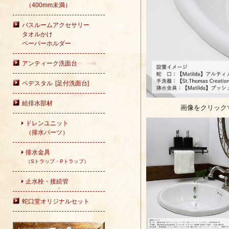
（400mm未満）
バスルームアクセサリー
タオルかけ
ペーパーホルダー
アンティーク洗面台
ペデスタル [足付洗面台]
給排水部材
画像をクリック
ドレンユニット
（排水パーツ）
排水金具
（Sトラップ・Pトラップ）
止水栓・接続管
蛇口堂オリジナルセット