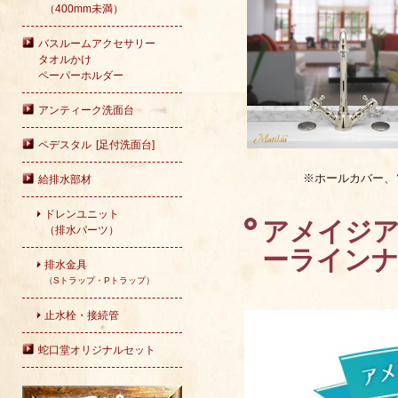
（400mm未満）
バスルームアクセサリー
タオルかけ
ペーパーホルダー
アンティーク洗面台
ペデスタル [足付洗面台]
※ホールカバー、
給排水部材
ドレンユニット
アメイジア・
（排水パーツ）
ーライン
排水金具
（Sトラップ・Pトラップ）
止水栓・接続管
蛇口堂オリジナルセット