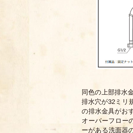
同色の上部排水
排水穴が32ミ
の排水金具がお
オーバーフロー
ーがある洗面器