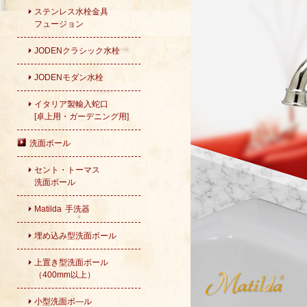
ステンレス水栓金具
フュージョン
JODENクラシック水栓
JODENモダン水栓
イタリア製輸入蛇口
[卓上用・ガーデニング用]
洗面ボール
セント・トーマス
洗面ボール
Matilda 手洗器
埋め込み型洗面ボール
上置き型洗面ボール
（400mm以上）
小型洗面ボ―ル