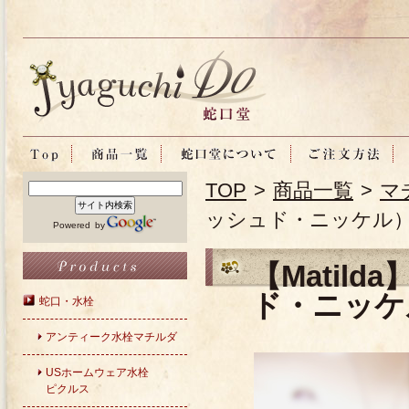
TOP
>
商品一覧
>
マ
ッシュド・ニッケル）
Powered by
【Matil
ド・ニッケ
蛇口・水栓
アンティーク水栓マチルダ
USホームウェア水栓
ピクルス