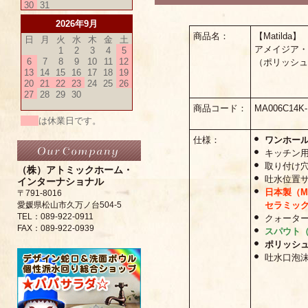
30
31
2026年9月
商品名：
【Matilda】
日
月
火
水
木
金
土
アメイジア・
1
2
3
4
5
6
7
8
9
10
11
12
（ポリッシュ
13
14
15
16
17
18
19
20
21
22
23
24
25
26
27
28
29
30
商品コード：
MA006C14K
は休業日です。
仕様：
ワンホール
キッチン用
取り付け穴
（株）アトミックホーム・
吐水位置サイ
インターナショナル
日本製（M
〒791-8016
セラミッ
愛媛県松山市久万ノ台504-5
TEL：089-922-0911
クォーター
FAX：089-922-0939
スパウト（
ポリッシ
吐水口泡