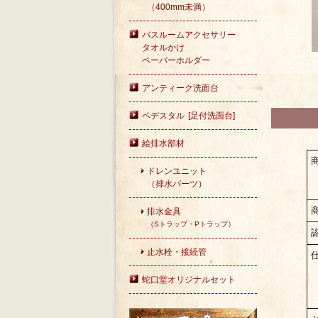
（400mm未満）
バスルームアクセサリー
タオルかけ
ペーパーホルダー
アンティーク洗面台
ペデスタル [足付洗面台]
給排水部材
ドレンユニット
（排水パーツ）
排水金具
（Sトラップ・Pトラップ）
止水栓・接続管
蛇口堂オリジナルセット