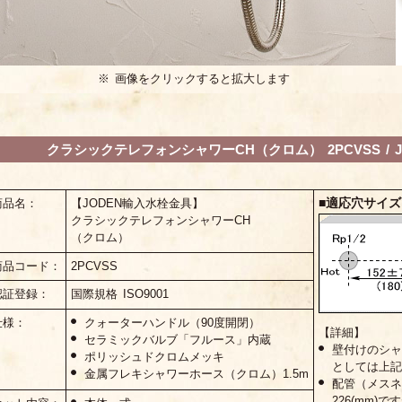
※ 画像をクリックすると拡大します
クラシックテレフォンシャワーCH（クロム） 2PCVSS / 
■適応穴サイズ
商品名：
【JODEN輸入水栓金具】
クラシックテレフォンシャワーCH
（クロム）
商品コード：
2PCVSS
認証登録：
国際規格 ISO9001
仕様：
クォーターハンドル（90度開閉）
【詳細】
セラミックバルブ「フルース」内蔵
壁付けのシャ
ポリッシュドクロムメッキ
としては上記
金属フレキシャワーホース（クロム）1.5m
配管（メスネ
226(mm)