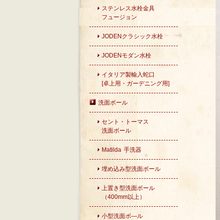
ステンレス水栓金具
フュージョン
JODENクラシック水栓
JODENモダン水栓
イタリア製輸入蛇口
[卓上用・ガーデニング用]
洗面ボール
セント・トーマス
洗面ボール
Matilda 手洗器
埋め込み型洗面ボール
上置き型洗面ボール
（400mm以上）
小型洗面ボ―ル