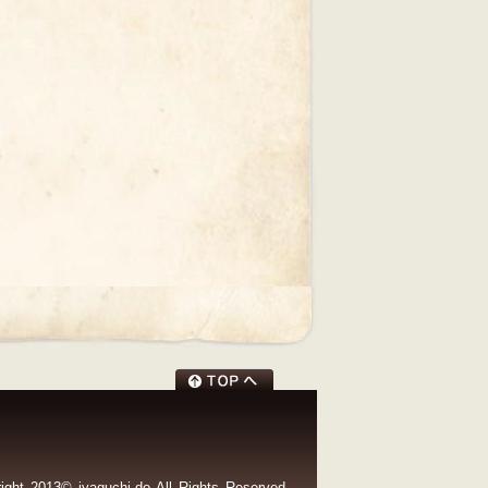
ight 2013© jyaguchi-do All Rights Reserved.