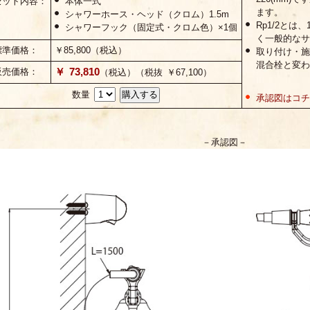
セット内容：
本体一式
ます。
シャワーホース・ヘッド（クロム）1.5m
Rp1/2とは、
シャワーフック（固定式・クロム色）×1個
く一般的なサ
標準価格：
￥85,800（税込）
取り付け・施
混合栓と変わ
￥ 73,810
販売価格：
（税込）（税抜 ￥67,100）
数量
承認図はコチ
－承認図－