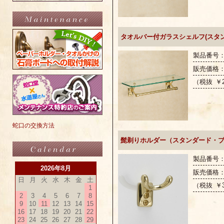
タオルバー付ガラスシェルフ(スタ
製品番号：G
販売価格
（税抜 ￥2
蛇口の交換方法
髭剃りホルダー（スタンダード・
製品番号：G
2026年8月
販売価格
日
月
火
水
木
金
土
（税抜 ￥3
1
2
3
4
5
6
7
8
9
10
11
12
13
14
15
16
17
18
19
20
21
22
23
24
25
26
27
28
29