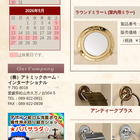
30
31
2026年9月
ラウンドミラーＬ(室内用ミラー)
日
月
火
水
木
金
土
1
2
3
4
5
製品番号：G
6
7
8
9
10
11
12
販売価格
13
14
15
16
17
18
19
20
21
22
23
24
25
26
（税抜 ￥1
27
28
29
30
は休業日です。
（株）アトミックホーム・
インターナショナル
〒791-8016
愛媛県松山市久万ノ台504-5
TEL：089-922-0911
FAX：089-922-0939
アンティークブラス