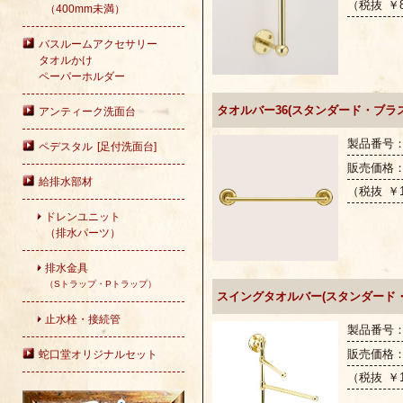
（税抜 ￥8
（400mm未満）
バスルームアクセサリー
タオルかけ
ペーパーホルダー
タオルバー36(スタンダード・ブラス
アンティーク洗面台
製品番号：G
ペデスタル [足付洗面台]
販売価格
給排水部材
（税抜 ￥1
ドレンユニット
（排水パーツ）
排水金具
（Sトラップ・Pトラップ）
スイングタオルバー(スタンダード・
止水栓・接続管
製品番号：G
販売価格
蛇口堂オリジナルセット
（税抜 ￥1