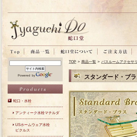
TOP
>
商品一覧
>
バスルームアクセサ
Powered by
スタンダード・ブラ
蛇口・水栓
アンティーク水栓マチルダ
USホームウェア水栓
ピクルス