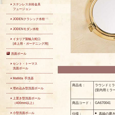
ステンレス水栓金具
フュージョン
JODENクラシック水栓
JODENモダン水栓
イタリア製輸入蛇口
[卓上用・ガーデニング用]
洗面ボール
セント・トーマス
洗面ボール
Matilda 手洗器
商品名：
ラウンドミラ
埋め込み型洗面ボール
(室内用ミラー
上置き型洗面ボール
商品コード：
GA670041
（400mm以上）
小型洗面ボ―ル
仕様：
真鍮の磨