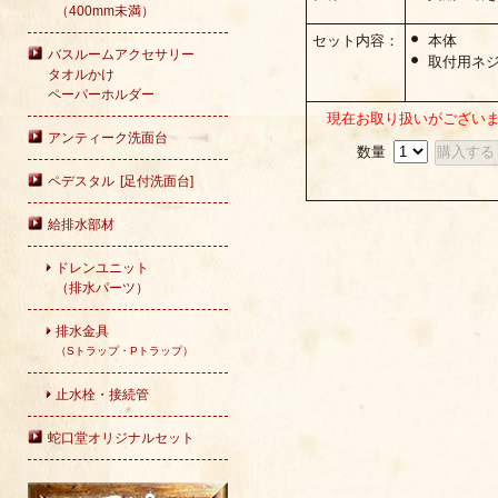
（400mm未満）
セット内容：
本体
バスルームアクセサリー
取付用ネ
タオルかけ
ペーパーホルダー
現在お取り扱いがござい
アンティーク洗面台
数量
ペデスタル [足付洗面台]
給排水部材
ドレンユニット
（排水パーツ）
排水金具
（Sトラップ・Pトラップ）
止水栓・接続管
蛇口堂オリジナルセット