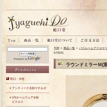
TOP
>
商品一覧
>
バスルームアクセサ
670041
Powered by
ラウンドミラーＭ(
蛇口・水栓
アンティーク水栓マチルダ
USホームウェア水栓
ピクルス