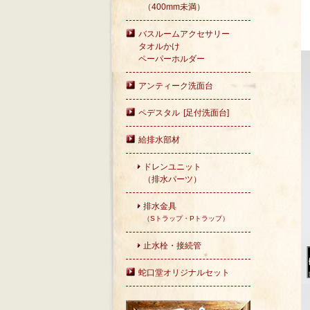
（400mm未満）
バスルームアクセサリー
タオルかけ
ペーパーホルダー
アンティーク洗面台
ペデスタル [足付洗面台]
給排水部材
ドレンユニット
（排水パーツ）
排水金具
（Sトラップ・Pトラップ）
止水栓・接続管
蛇口堂オリジナルセット