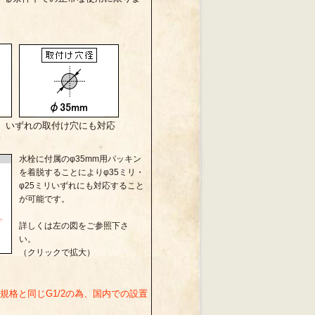
ミリ、いずれの取付け穴にも対応
水栓に付属のφ35mm用パッキン
を着脱することによりφ35ミリ・
φ25ミリいずれにも対応すること
が可能です。
詳しくは左の図をご参照下さ
い。
（クリックで拡大）
規格と同じG1/2の為、国内での設置