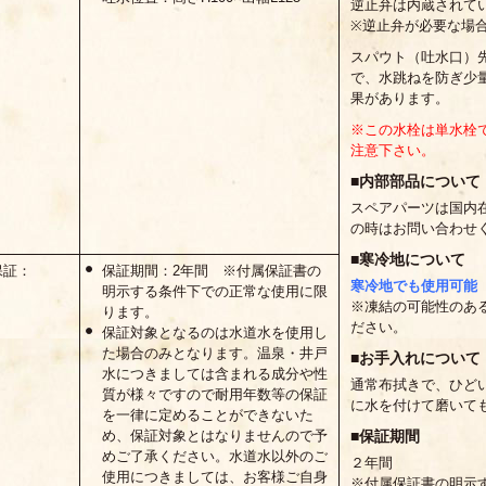
逆止弁は内蔵されて
※逆止弁が必要な場
スパウト（吐水口）
で、水跳ねを防ぎ少
果があります。
※この水栓は単水栓
注意下さい。
■内部部品について
スペアパーツは国内
の時はお問い合わせ
■寒冷地について
保証：
保証期間：2年間 ※付属保証書の
寒冷地でも使用可能
明示する条件下での正常な使用に限
※凍結の可能性のあ
ります。
ださい。
保証対象となるのは水道水を使用し
た場合のみとなります。温泉・井戸
■お手入れについて
水につきましては含まれる成分や性
通常布拭きで、ひど
質が様々ですので耐用年数等の保証
に水を付けて磨いて
を一律に定めることができないた
め、保証対象とはなりませんので予
■保証期間
めご了承ください。水道水以外のご
２年間
使用につきましては、お客様ご自身
※付属保証書の明示