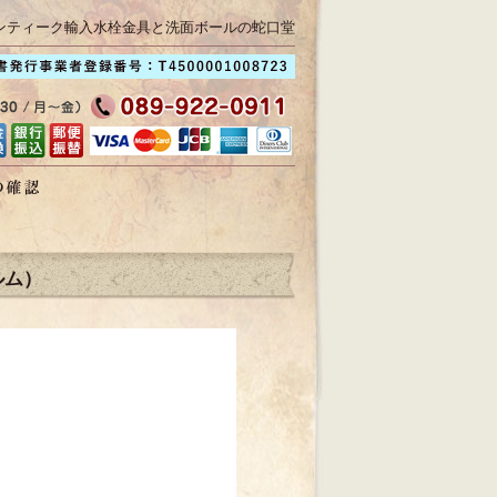
ンティーク輸入水栓金具と洗面ボールの蛇口堂
ルム）