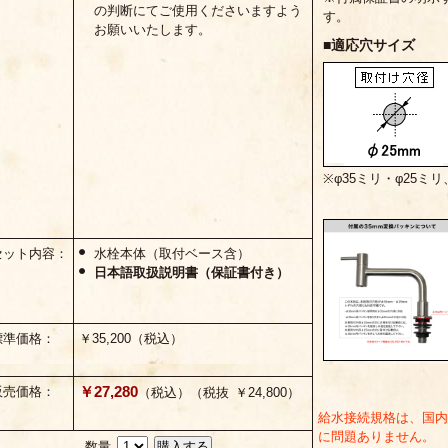
の判断にてご使用くださいますよう
す。
お願いいたします。
■適応穴サイズ
※φ35ミリ・φ25
セット内容：
水栓本体（取付ベース含）
日本語取扱説明書（保証書付き）
標準価格：
￥35,200（税込）
￥27,280
販売価格：
（税込）（税抜 ￥24,800）
給水接続規格は、国内
に問題ありません。
数量