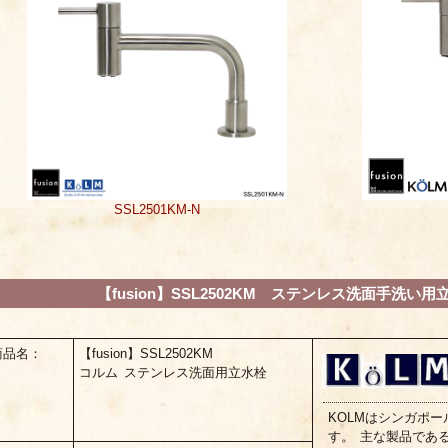
SSL2501KM-N
【fusion】SSL2502KM ステンレス洗面手洗い用立
商品名：
【fusion】SSL2502KM
コルム ステンレス洗面用立水栓
KOLMはシンガポ
す。 主な製品であ