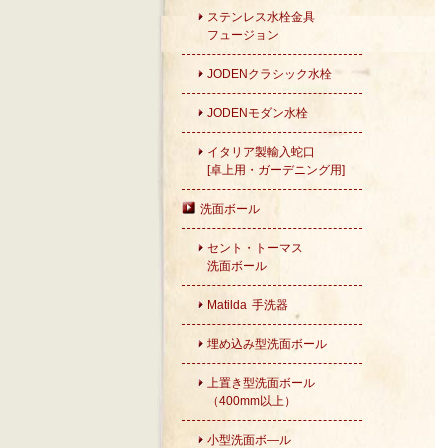
ステンレス水栓金具
フュージョン
JODENクラシック水栓
JODENモダン水栓
イタリア製輸入蛇口
[卓上用・ガーデニング用]
洗面ボール
セント・トーマス
洗面ボール
Matilda 手洗器
埋め込み型洗面ボール
上置き型洗面ボール
（400mm以上）
小型洗面ボ―ル