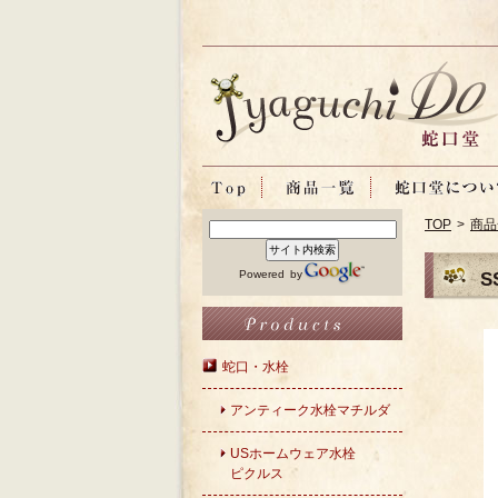
TOP
>
商品
Powered by
S
蛇口・水栓
アンティーク水栓マチルダ
USホームウェア水栓
ピクルス