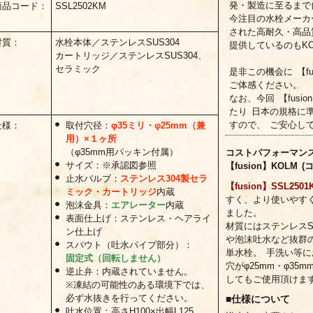
発・製造に至るまで
商品コード：
SSL2502KM
今注目の水栓メーカ
された高耐久・高品
材質：
水栓本体／ステンレスSUS304
提供しているのもK
カートリッジ／ステンレスSUS304、
セラミック
是非この機会に 【fu
ご体感ください。
なお、今回 【fus
たり 日本の規格に
すので、 ご安心し
仕様：
取付穴径：
φ35ミリ・φ25mm（兼
用）×１ヶ所
（φ35mm用パッキン付属）
コストパフォーマン
サイズ：※承認図参照
【fusion】KOLM 
止水バルブ：
ステンレス304製セラ
【fusion】SSL2501
ミック・カートリッジ
内蔵
すく、より使いやす
泡沫金具：
エアレーター
内蔵
ました。
表面仕上げ：ステンレス・ヘアライ
材質にはステンレスS
ン仕上げ
や泡沫吐水など抜群
スパウト（吐水パイプ部分）：
単水栓。 手洗い等
固定式（回転しません）
穴がφ25mm・φ3
逆止弁：内蔵されていません。
してもご使用頂けま
※凍結の可能性のある環境下では、
必ず水抜きを行ってください。
■仕様について
吐水位置：高さH100×出幅L125