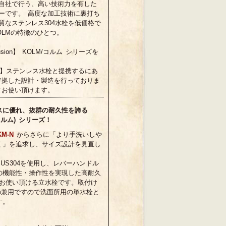
自社で行う、高い技術力を有した
ーです。 高度な加工技術に裏打ち
質なステンレス304水栓を低価格で
OLMの特徴のひとつ。
sion】 KOLM/コルム シリーズを
ion】ステンレス水栓と提携するにあ
準拠した設計・製造を行っておりま
てお使い頂けます。
スに優れ、抜群の耐久性を誇る
(コルム) シリーズ！
KM-N
からさらに「より手洗いしや
く」を追求し、サイズ設計を見直し
US304を使用し、レバーハンドル
の機能性・操作性を実現した高耐久
にお使い頂ける立水栓です。取付け
5mm兼用ですので洗面所用の単水栓と
す。