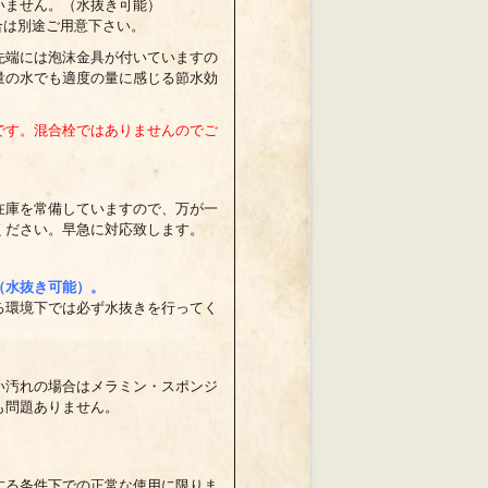
いません。（水抜き可能）
合は別途ご用意下さい。
先端には泡沫金具が付いていますの
量の水でも適度の量に感じる節水効
です。混合栓ではありませんのでご
在庫を常備していますので、万が一
ください。早急に対応致します。
（水抜き可能）。
る環境下では必ず水抜きを行ってく
い汚れの場合はメラミン・スポンジ
も問題ありません。
する条件下での正常な使用に限りま