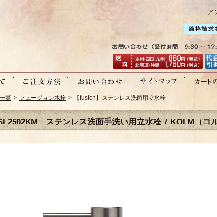
ア
一覧
>
フュージョン水栓
> 【fusion】ステンレス洗面用立水栓
SL2502KM ステンレス洗面手洗い用立水栓 / KOLM（コ