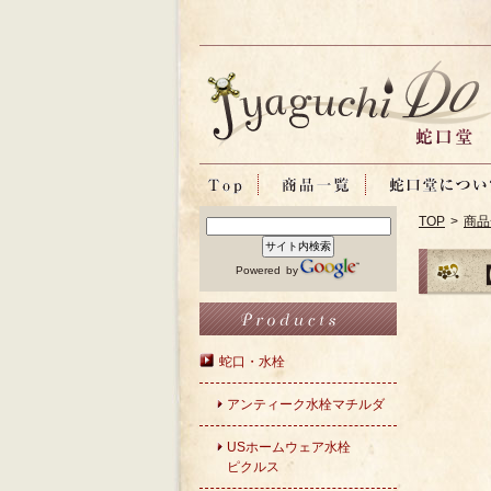
TOP
>
商品
Powered by
【
蛇口・水栓
アンティーク水栓マチルダ
USホームウェア水栓
ピクルス