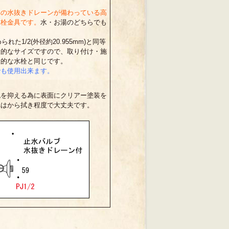
部の水抜きドレーンが備わっている高
水栓金具です。
水・お湯のどちらでも
られた1/2(外径約20.955mm)と同等
般的なサイズですので、取り付け・施
般的な水栓と同じです。
でも使用出来ます。
色を抑える為に表面にクリアー塗装を
れはから拭き程度で大丈夫です。