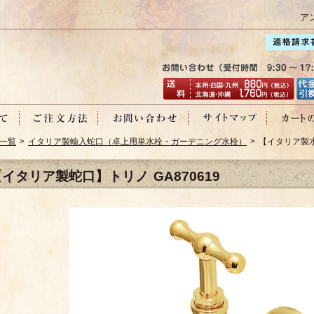
ア
一覧
>
イタリア製輸入蛇口（卓上用単水栓・ガーデニング水栓）
> 【イタリア製水
イタリア製蛇口】トリノ GA870619