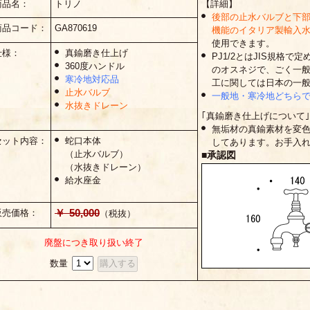
商品名：
トリノ
【詳細】
後部の止水バルブと下
商品コード：
GA870619
機能のイタリア製輸入
使用できます。
仕様：
真鍮磨き仕上げ
PJ1/2とはJIS規格で定め
360度ハンドル
のオスネジで、ごく一
寒冷地対応品
工に関しては日本の一
止水バルブ
一般地・寒冷地どちら
水抜きドレーン
｢真鍮磨き仕上げについて｣
無垢材の真鍮素材を変
セット内容：
蛇口本体
してあります。お手入
（止水バルブ）
■承認図
（水抜きドレーン）
給水座金
￥ 50,000
販売価格：
（税抜）
廃盤につき取り扱い終了
数量