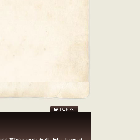
ight 2013© jyaguchi-do All Rights Reserved.