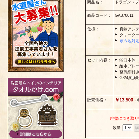
商品名：
ドラゴン（プ
商品コード：
GA870611
仕様：
真鍮アン
クォータ
寒冷地対
セット内容：
蛇口本体
給水プレ
整流網付
G3/4変換
￥13,500
販売価格：
（
廃盤につき取り
数量