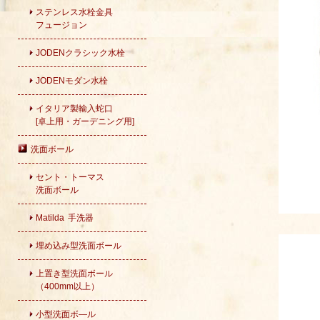
ステンレス水栓金具
フュージョン
JODENクラシック水栓
JODENモダン水栓
イタリア製輸入蛇口
[卓上用・ガーデニング用]
洗面ボール
セント・トーマス
洗面ボール
Matilda 手洗器
埋め込み型洗面ボール
上置き型洗面ボール
（400mm以上）
小型洗面ボ―ル