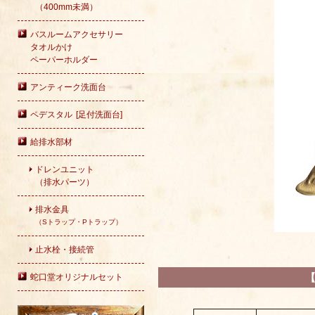
（400mm未満）
バスルームアクセサリー
タオルかけ
ペーパーホルダー
アンティーク洗面台
ペデスタル [足付洗面台]
給排水部材
ドレンユニット
（排水パーツ）
排水金具
（Sトラップ・Pトラップ）
止水栓・接続管
【
蛇口堂オリジナルセット