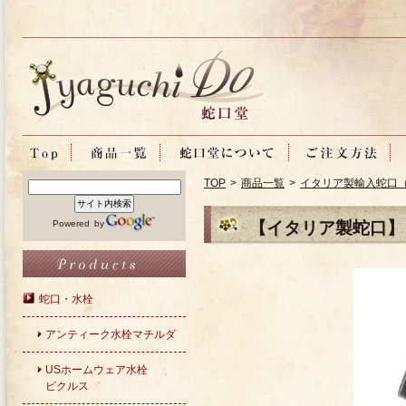
TOP
>
商品一覧
>
イタリア製輸入蛇口
Powered by
【イタリア製蛇口】ド
蛇口・水栓
アンティーク水栓マチルダ
USホームウェア水栓
ピクルス