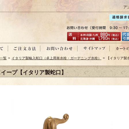
ア
一覧
>
イタリア製輸入蛇口（卓上用単水栓・ガーデニング水栓）
> 【イタリア製水
スイープ【イタリア製蛇口】