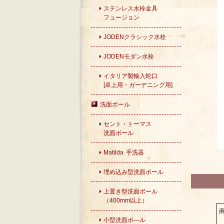
ステンレス水栓金具
フュージョン
JODENクラシック水栓
JODENモダン水栓
イタリア製輸入蛇口
[卓上用・ガーデニング用]
洗面ボール
セント・トーマス
洗面ボール
Matilda 手洗器
埋め込み型洗面ボール
上置き型洗面ボール
（400mm以上）
小型洗面ボ―ル