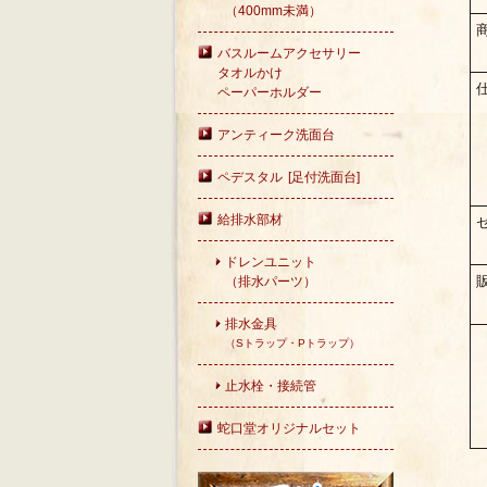
（400mm未満）
バスルームアクセサリー
タオルかけ
ペーパーホルダー
アンティーク洗面台
ペデスタル [足付洗面台]
給排水部材
ドレンユニット
（排水パーツ）
排水金具
（Sトラップ・Pトラップ）
止水栓・接続管
蛇口堂オリジナルセット