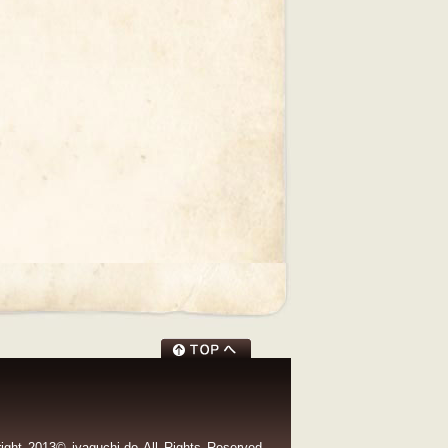
ight 2013© jyaguchi-do All Rights Reserved.