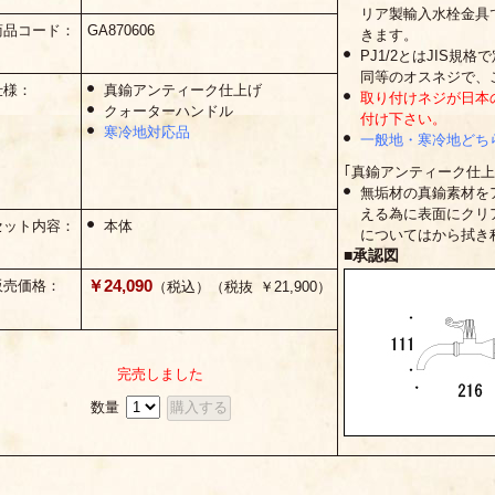
リア製輸入水栓金具
商品コード：
GA870606
きます。
PJ1/2とはJIS規格で
同等のオスネジで、
仕様：
真鍮アンティーク仕上げ
取り付けネジが日本
クォーターハンドル
付け下さい。
寒冷地対応品
一般地・寒冷地どち
｢真鍮アンティーク仕上
無垢材の真鍮素材を
える為に表面にクリ
セット内容：
本体
についてはから拭き
■承認図
￥24,090
販売価格：
（税込）（税抜 ￥21,900）
完売しました
数量