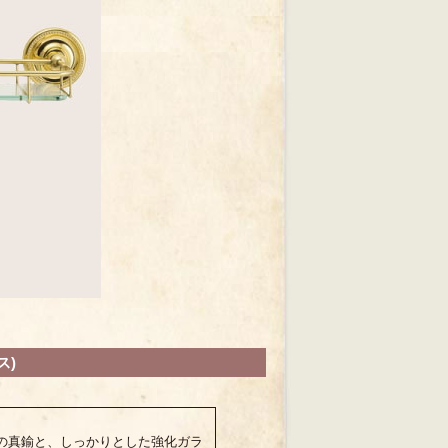
ス)
の真鍮と、しっかりとした強化ガラ