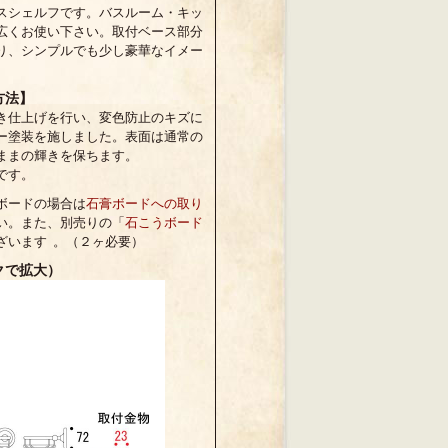
スシェルフです。バスルーム・キッ
広くお使い下さい。取付ベース部分
り、シンプルでも少し豪華なイメー
方法】
き仕上げを行い、変色防止のキズに
ー塗装を施しました。表面は通常の
ままの輝きを保ちます。
です。
ボードの場合は
石膏ボードへの取り
い。また、別売りの「
石こうボード
ざいます 。（２ヶ必要）
クで拡大）