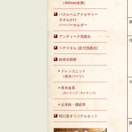
（400mm未満）
バスルームアクセサリー
タオルかけ
ペーパーホルダー
アンティーク洗面台
ペデスタル [足付洗面台]
給排水部材
ドレンユニット
（排水パーツ）
排水金具
（Sトラップ・Pトラップ）
止水栓・接続管
蛇口堂オリジナルセット