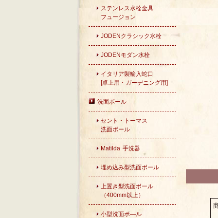
ステンレス水栓金具
フュージョン
JODENクラシック水栓
JODENモダン水栓
イタリア製輸入蛇口
[卓上用・ガーデニング用]
洗面ボール
セント・トーマス
洗面ボール
Matilda 手洗器
埋め込み型洗面ボール
上置き型洗面ボール
（400mm以上）
小型洗面ボ―ル