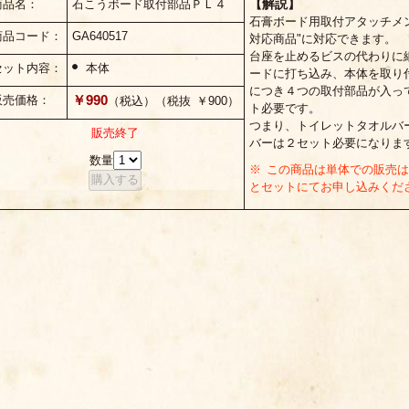
【解説】
商品名：
石こうボード取付部品ＰＬ４
石膏ボード用取付アタッチメ
商品コード：
GA640517
対応商品"に対応できます。
台座を止めるビスの代わりに
セット内容：
本体
ードに打ち込み、本体を取り
につき４つの取付部品が入っ
￥990
販売価格：
（税込）（税抜 ￥900）
ト必要です。
つまり、トイレットタオルバ
販売終了
バーは２セット必要になりま
数量
※ この商品は単体での販売
とセットにてお申し込みくだ