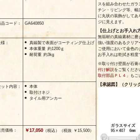
スを組み合わせたガラ
チン・リビング等、幅
に丸状の装飾がしてあ
ジに見えます。
商品コード：
GA640850
【仕上げとお手入れ
無垢材の真鍮素材に磨
仕様：
真鍮製で表面がコーティング仕上げ
強い強度のあるクリア
本体重量 約1200ｇ
ご使用において金色の
耐荷重 約3kg
お手入れは乾拭き程度
※取り付け壁面が石膏
付け解説
をご覧くださ
取付部品ＰＬ４
」もご
【承認図】（クリッ
セット内容：
本体
取付けネジ
タイル用アンカー
￥17,050
販売価格：
（税込）（税抜 ￥15,500）