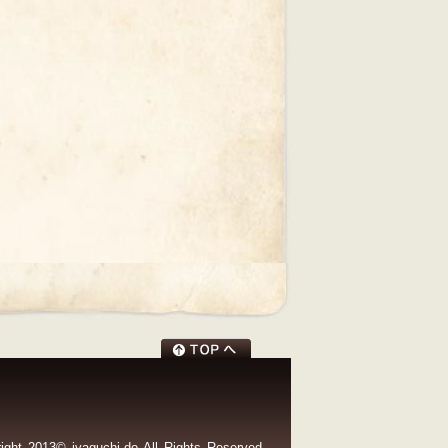
ight 2013© jyaguchi-do All Rights Reserved.