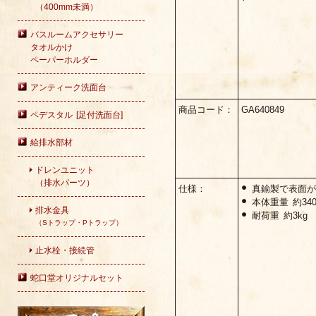
（400mm未満）
バスルームアクセサリー
タオルかけ
ペーパーホルダー
アンティーク洗面台
商品コード：
GA640849
ペデスタル [足付洗面台]
給排水部材
ドレンユニット
（排水パーツ）
仕様：
真鍮製で表面
本体重量 約34
排水金具
耐荷重 約3kg
（Sトラップ・Pトラップ）
止水栓・接続管
蛇口堂オリジナルセット