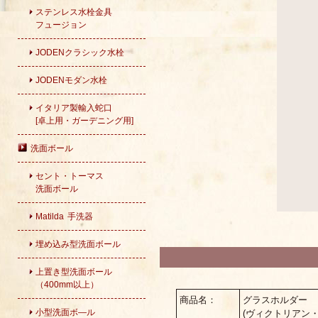
ステンレス水栓金具
フュージョン
JODENクラシック水栓
JODENモダン水栓
イタリア製輸入蛇口
[卓上用・ガーデニング用]
洗面ボール
セント・トーマス
洗面ボール
Matilda 手洗器
埋め込み型洗面ボール
上置き型洗面ボール
（400mm以上）
商品名：
グラスホルダー
小型洗面ボ―ル
(ヴィクトリアン・