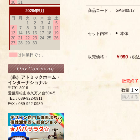
30
31
商品コード：
GA640517
2026年9月
日
月
火
水
木
金
土
1
2
3
4
5
6
7
8
9
10
11
12
13
14
15
16
17
18
19
セット内容：
本体
20
21
22
23
24
25
26
27
28
29
30
は休業日です。
￥990
販売価格：
（税込
（株）アトミックホーム・
販売終了
インターナショナル
〒791-8016
数量
愛媛県松山市久万ノ台504-5
TEL：089-922-0911
FAX：089-922-0939