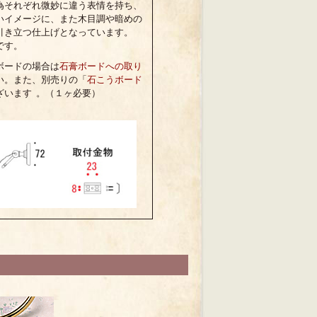
為それぞれ微妙に違う表情を持ち、
いイメージに、また木目調や暗めの
引き立つ仕上げとなっています。
です。
ボードの場合は
石膏ボードへの取り
い。また、別売りの「
石こうボード
ざいます 。（１ヶ必要）