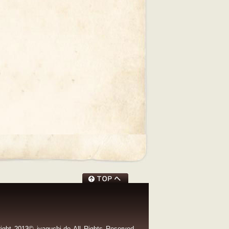
ight 2013© jyaguchi-do All Rights Reserved.