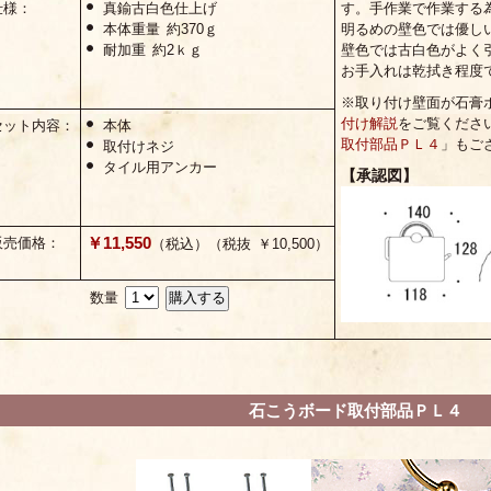
仕様：
真鍮古白色仕上げ
す。手作業で作業する
本体重量 約370ｇ
明るめの壁色では優し
耐加重 約2ｋｇ
壁色では古白色がよく
お手入れは乾拭き程度
※取り付け壁面が石膏
付け解説
をご覧くださ
セット内容：
本体
取付部品ＰＬ４
」もご
取付けネジ
タイル用アンカー
【承認図】
￥11,550
販売価格：
（税込）（税抜 ￥10,500）
数量
石こうボード取付部品ＰＬ４