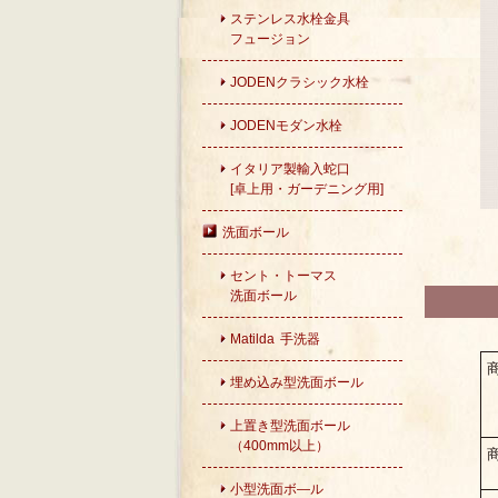
ステンレス水栓金具
フュージョン
JODENクラシック水栓
JODENモダン水栓
イタリア製輸入蛇口
[卓上用・ガーデニング用]
洗面ボール
セント・トーマス
洗面ボール
Matilda 手洗器
埋め込み型洗面ボール
上置き型洗面ボール
（400mm以上）
小型洗面ボ―ル