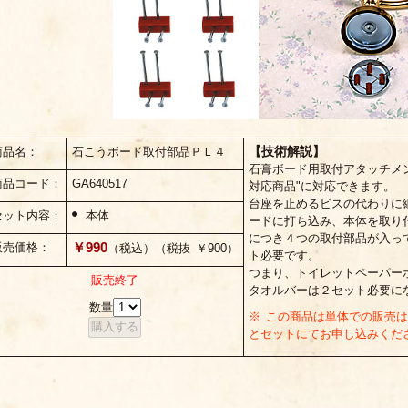
【技術解説】
商品名：
石こうボード取付部品ＰＬ４
石膏ボード用取付アタッチメ
商品コード：
GA640517
対応商品"に対応できます。
台座を止めるビスの代わりに
セット内容：
本体
ードに打ち込み、本体を取り
につき４つの取付部品が入っ
￥990
販売価格：
（税込）（税抜 ￥900）
ト必要です。
つまり、トイレットペーパー
販売終了
タオルバーは２セット必要に
数量
※ この商品は単体での販売
とセットにてお申し込みくだ