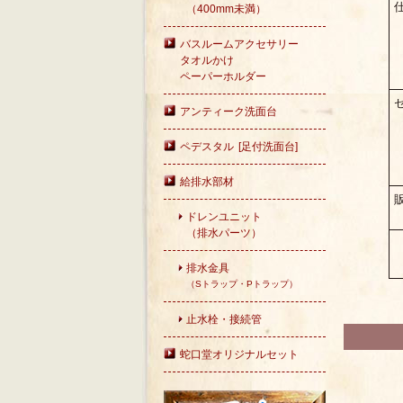
（400mm未満）
バスルームアクセサリー
タオルかけ
ペーパーホルダー
アンティーク洗面台
ペデスタル [足付洗面台]
給排水部材
ドレンユニット
（排水パーツ）
排水金具
（Sトラップ・Pトラップ）
止水栓・接続管
蛇口堂オリジナルセット