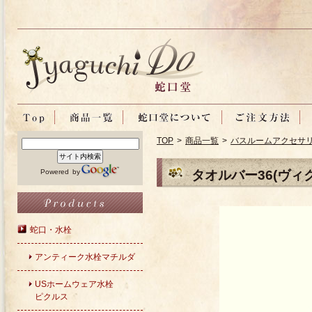
TOP
>
商品一覧
>
バスルームアクセサ
Powered by
タオルバー36(ヴィ
蛇口・水栓
アンティーク水栓マチルダ
USホームウェア水栓
ピクルス