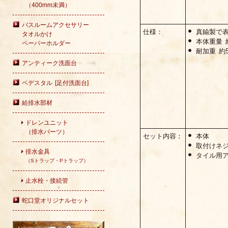
（400mm未満）
バスルームアクセサリー
仕様：
真鍮製で
タオルかけ
本体重量 約
ペーパーホルダー
耐加重 約
アンティーク洗面台
ペデスタル [足付洗面台]
給排水部材
ドレンユニット
（排水パーツ）
セット内容：
本体
取付けネ
排水金具
タイル用
（Sトラップ・Pトラップ）
止水栓・接続管
蛇口堂オリジナルセット