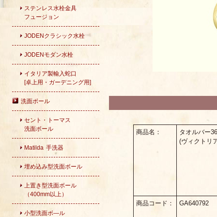
ステンレス水栓金具
フュージョン
JODENクラシック水栓
JODENモダン水栓
イタリア製輸入蛇口
[卓上用・ガーデニング用]
洗面ボール
セント・トーマス
洗面ボール
商品名：
タオルバー3
(ヴィクトリ
Matilda 手洗器
埋め込み型洗面ボール
上置き型洗面ボール
（400mm以上）
商品コード：
GA640792
小型洗面ボ―ル