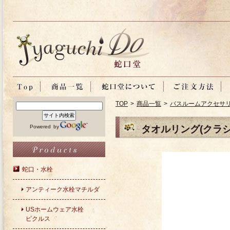
TOP
>
商品一覧
>
バスルームアクセサ
Powered by
タオルリング(クラシ
蛇口・水栓
アンティーク水栓マチルダ
USホームウェア水栓
ピクルス