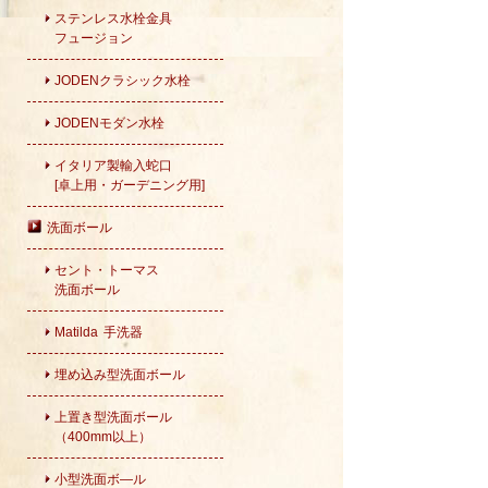
ステンレス水栓金具
フュージョン
JODENクラシック水栓
JODENモダン水栓
イタリア製輸入蛇口
[卓上用・ガーデニング用]
洗面ボール
セント・トーマス
洗面ボール
Matilda 手洗器
埋め込み型洗面ボール
上置き型洗面ボール
（400mm以上）
小型洗面ボ―ル