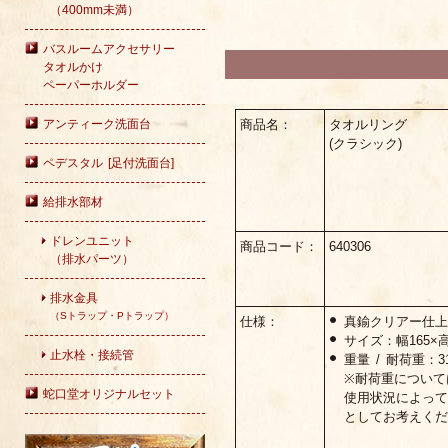
（400mm未満）
バスルームアクセサリー
タオルかけ
ペーパーホルダー
商品名：
タオルリング
アンティーク洗面台
(クラシック)
ペデスタル [足付洗面台]
給排水部材
ドレンユニット
商品コード：
640306
（排水パーツ）
排水金具
（Sトラップ・Pトラップ）
仕様：
真鍮クリアー仕
サイズ：幅165×高
止水栓・接続管
重量 / 耐荷重：316
※耐荷重について
蛇口堂オリジナルセット
使用状況によっ
としてお考えく