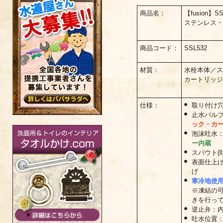
商品名：
【fusion】SS
ステンレス・
商品コード：
SSL532
材質：
水栓本体／ステ
カートリッジ
仕様：
取り付け穴
止水バル
ック・カ
泡沫吐水
ー内蔵
スパウト(
表面仕上
げ
寒冷地使
※凍結の
きを行っ
逆止弁：
吐水位置：高