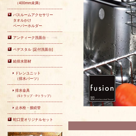
（400mm未満）
バスルームアクセサリー
タオルかけ
ペーパーホルダー
アンティーク洗面台
ペデスタル [足付洗面台]
給排水部材
ドレンユニット
（排水パーツ）
排水金具
（Sトラップ・Pトラップ）
止水栓・接続管
蛇口堂オリジナルセット