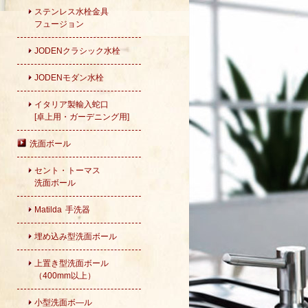
ステンレス水栓金具
フュージョン
JODENクラシック水栓
JODENモダン水栓
イタリア製輸入蛇口
[卓上用・ガーデニング用]
洗面ボール
セント・トーマス
洗面ボール
Matilda 手洗器
埋め込み型洗面ボール
上置き型洗面ボール
（400mm以上）
小型洗面ボ―ル