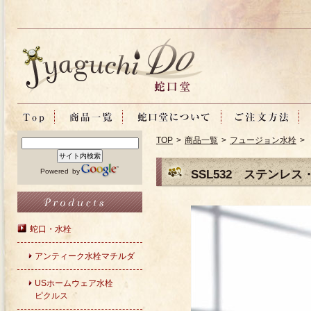
TOP
>
商品一覧
>
フュージョン水栓
> 
Powered by
SSL532 ステンレ
蛇口・水栓
アンティーク水栓マチルダ
USホームウェア水栓
ピクルス