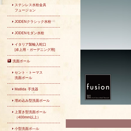
ステンレス水栓金具
フュージョン
JODENクラシック水栓
JODENモダン水栓
イタリア製輸入蛇口
[卓上用・ガーデニング用]
洗面ボール
セント・トーマス
洗面ボール
Matilda 手洗器
埋め込み型洗面ボール
上置き型洗面ボール
（400mm以上）
小型洗面ボ―ル