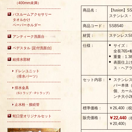
（400mm未満）
商品名：
【fusion】SS
バスルームアクセサリー
ステンレス・
タオルかけ
ペーパーホルダー
商品コード：
SSB540
材質：
ステンレスSU
アンティーク洗面台
仕様：
サイズ：
ペデスタル [足付洗面台]
全長765×
重量：1.38
給排水部材
表面仕上
ス・ヘア
ドレンユニット
（排水パーツ）
セット内容：
ステンレ
バー本体（
排水金具
個、カール
（Sトラップ・Pトラップ）
ンチ大小2
止水栓・接続管
標準価格：
￥26,400（
蛇口堂オリジナルセット
￥22,440
販売価格：
（
￥20,400）