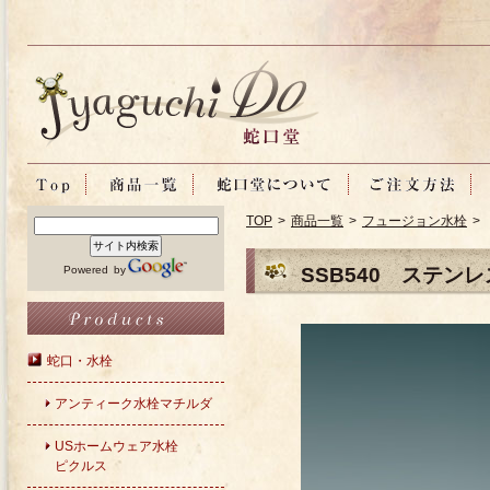
TOP
>
商品一覧
>
フュージョン水栓
> 
Powered by
SSB540 ステン
蛇口・水栓
アンティーク水栓マチルダ
USホームウェア水栓
ピクルス