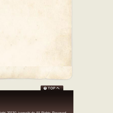
ight 2013© jyaguchi-do All Rights Reserved.