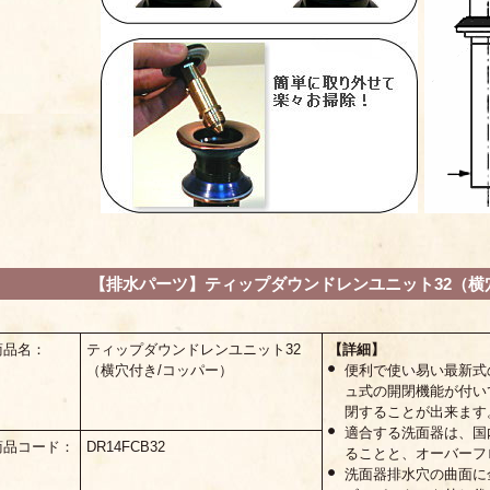
【排水パーツ】ティップダウンドレンユニット32（横
商品名：
ティップダウンドレンユニット32
【詳細】
（横穴付き/コッパー）
便利で使い易い最新式
ュ式の開閉機能が付い
閉することが出来ます
適合する洗面器は、国
商品コード：
DR14FCB32
ることと、オーバーフ
洗面器排水穴の曲面に