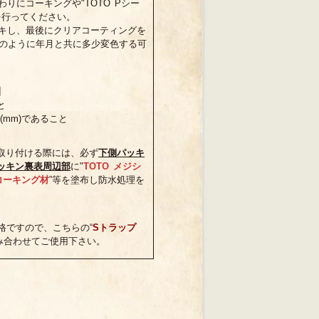
りにコーキングや"TOTO Pシー
を行ってください。
キし、最後にクリアコーティングを
玉のように年月と共に多少変色する可
】
と
(mm)であること
取り付ける際には、必ず
下側パッキ
ッキン裏表周辺部
に"
TOTO メジシ
コーキング材
”等を塗布し防水処理を
格ですので、こちらの“
Sトラップ
み合わせてご使用下さい。