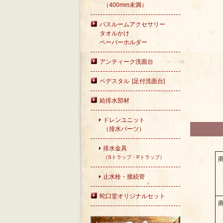
（400mm未満）
バスルームアクセサリー
タオルかけ
ペーパーホルダー
アンティーク洗面台
ペデスタル [足付洗面台]
給排水部材
ドレンユニット
（排水パーツ）
排水金具
（Sトラップ・Pトラップ）
止水栓・接続管
蛇口堂オリジナルセット