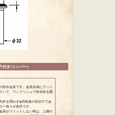
穴付き/コッパー）
の排水金具です。金具自体にプッシ
ていて、ワンプッシュで排水栓を開
。
内外を問わずφ45前後の排水穴であ
ロー有りが条件です。
金具がフィットしない時は、上側の