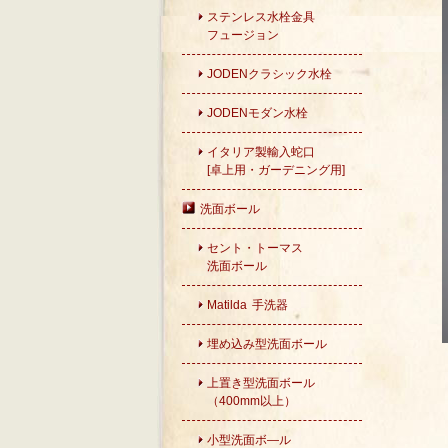
ステンレス水栓金具
フュージョン
JODENクラシック水栓
JODENモダン水栓
イタリア製輸入蛇口
[卓上用・ガーデニング用]
洗面ボール
セント・トーマス
洗面ボール
Matilda 手洗器
埋め込み型洗面ボール
上置き型洗面ボール
（400mm以上）
小型洗面ボ―ル