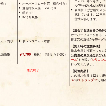
ゴムパッキンを外し代わ
仕様：
オーバーフロー対応（横穴付き）
ル"等を使い防水処理
適合排水穴径： φ45ミリ
表面仕上げは銅でメッ
銅メッキ
施しています。10円
32ミリ規格
能性があります。
【適合する洗面器の条件
オーバーフローが有るこ
排水穴の直径がφ40～φ45
セット内容：
ドレンユニット本体
【施工時の注意事項】
排水金具を洗面ボウルに
￥7,700
販売価格：
（税込）（税抜 ￥7,000）
ン内側のネジ部分
及び
パ
ール
"や市販の“
シリコン
行ってください。
販売終了
【関連商品】
この排水金具は32ミリ規
32
”や“
Pトラップ32
”と組