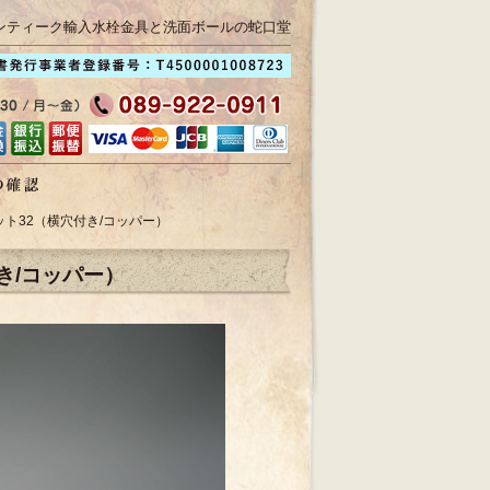
ンティーク輸入水栓金具と洗面ボールの蛇口堂
ト32（横穴付き/コッパー）
き/コッパー）